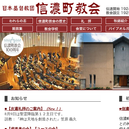
■【次週礼拝のご案内】
（New！）
■信
8月9日は聖霊降臨第１２主日です。
信濃
説教：『神は天地を創造された』笠原 義久
との
■【求道者の会】【ユースの会】
仰を