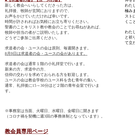
新しく教会へいらしてくださった方は、
わた
礼拝後、牧師が玄関におりますので、
極み
お声をかけていただければ幸いです。
スト
時間が許されればお気軽にお立ち寄りください。
くこ
聖書のことキリスト教や教会のことでお尋ねがあれば、
わた
牧師や担当の者がご説明いたします。
と祈
どうぞご参加ご出席ください。
て立
求道者の会・ユースの会は原則、毎週開きます。
8月9日は求道者の会・ユースの会があります。
求道者の会は通常１階の小礼拝堂で行います。
新来の方、求道中の方、
信仰の交わりを求めておられる方を歓迎します。
ユースの会は教会学校のユース科を含む青年の集い。
通常、礼拝後に15～30分ほど２階の青年会室で行いま
す。
※事務室は当面、火曜日、水曜日、金曜日に開きます
（コロナ禍を契機に週3回の事務体制となっています）。
教会員専用ページ