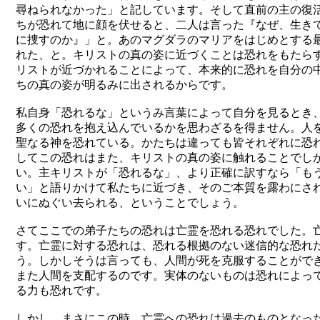
尋ねられなかった」と記しています。そして直前の主の復
ちが恐れて地に顔を伏せると、二人は言った『なぜ、生き
に捜すのか』」と。あのマグダラのマリアをはじめとする
れた、と。キリストの真の姿に近づくことは恐れをもたら
リストが近づかれることによって、本来的に恐れを自分の
ちの真の姿が明るみに出されるからです。
私自身「恐れるな」というみ言葉によって自分を見るとき
多くの恐れを抱え込んでいるかを思わざるを得ません。人
聖なる神を恐れている。かたちは違っても皆それぞれに恐
してこの恐れはまた、キリストの真の姿に触れることでし
い。主キリストが「恐れるな」、より正確に訳すなら「も
い」と語りかけて私たちに近づき、そのご本質を露わにさ
いにぬぐい去られる、ということでしょう。
さてここでの弟子たちの恐れは亡霊を恐れる恐れでした。
す。亡霊に対する恐れは、恐れる根拠のない迷信的な恐れ
う。しかしそうは言っても、人間が死を克服することがで
また人間を支配するのです。実体のないものは恐れによっ
る力も恐れです。
しかし、まさにこの時、亡霊への恐れは過去のものとなっ