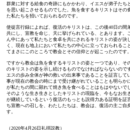
群衆に対する給食の奇跡にもかかわり、イエスが弟子たち
を思い起こさせるものでした。魚を食するキリストはその
た私たちを招いておられるのです。
使徒言行録によれば、復活のキリストは、この後40日の間
共にし、宣教を命じ、天に挙げられている、とあります。
ん中にあって私たちと食卓を共にされるキリストの姿が決
く、現在も地上において私たちの中心に立っておられるこ
てまさにこのところで教会とその信仰とが起こったのです
ですから教会は魚を食するキリストの姿と一つであり、そ
のキリストの姿を示し続けるものでなければならないので
エスの歩み全体が神の救いの出来事であることを証言して
事が現在の教会の時にまで受け継がれていることも明らか
が私たちの間に顕れて焼き魚を食べることはもはやないで
そのような生き生きとしたキリストの現臨を、今もなお生
が継続しているという復活のもっとも説得力ある証明を証
ち宣教への召しを、わたしたちは、教会は、復活の主ご自
す。
（2020年4月26日礼拝説教）