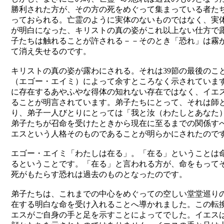
勝利された方が、その方の死をめぐって集まっている者た
っておられる。亡霊のように実体のないものではなく、実
が明白になった、キリストの真の姿がこれ以上ない仕方で
子たちは触れることが許される－－そのとき「恐れ」は霧
て消え失せるのです。
キリストの真の姿が露わにされる。それは39節の最後のこ
（エゴー・エイミ）によって余すところなく示されていま
に存在するあやふやな得体の知れない存在ではなく、イエ
ることが明言されています。弟子たちにとって、それは師
り、弟子一人びとりにとっては「我と汝（わたしとあなた
弟子たちが召命を受けたときから現在に至るまでの関係す
エスという人格そのものであることが明らかにされたので
エゴー・エイミ「わたしは在る」。「在る」ということは
るということです。「在る」と言われる方が、命をもって
死がもたらす恐れは過去のものとなったのです。
弟子たちは、これまでの中心をめぐっての空しい堂堂巡り
在する明白な命を受け入れることへ導かれました。この転
エスがご自身の手と足を示すことによってでした。イエス