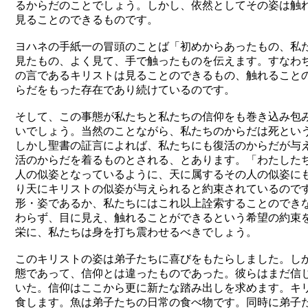
るからだのことでしょう。しかし、依然としてその姿は触
見ることのできるものです。
ヨハネの手紙一の冒頭のことば「初めからあったもの、私
見たもの、よく見て、手で触ったものを伝えます。すなわ
の言であるキリストは見ることのできるもの、触れること
らだをもった存在であり続けているのです。
そして、この事態が私たちと私たちの信仰をも巻き込み包
いでしょう。当然のことながら、私たちのからだは死とい
しかし聖書の証言によれば、私たちにも復活のからだが与
活のからだを着るものとされる、とあります。「わたした
人の似姿となっているように、天に属するその人の似姿に
り天にキリストの似姿が与えられると約束されているので
形・姿であるか、私たちにはこれ以上詮索することのでき
わらず、目に見え、触れることができるという希望の約束
栄に、私たちは身を打ち震わせるべきでしょう。
このキリストの姿は弟子たちに喜びをもたらしました。し
態であって、信仰とは違ったものであった。彼らはまだ信
いた。信仰はここから更に新たな踏み出しを求めます。キ
食します。魚は弟子たちの日常の食べ物です。同時に弟子