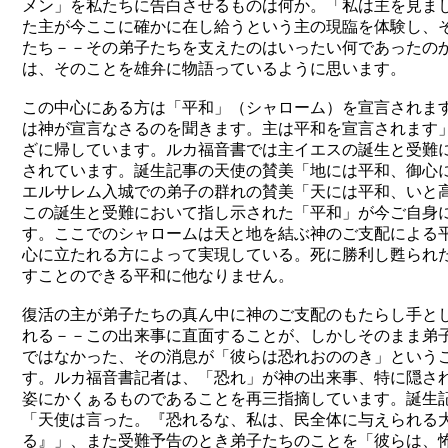
メン」を私たちに告白させるものは何か。「私は主を見ま
た主が今ここに確かに在し給うという主の現臨を体験し、
たち－－その弟子たちを支えたのはいったい何であったの
は、そのことを雄弁に物語っているように思います。
この中心にある方は「平和」（シャローム）を宣言されます
は神が宣言なさるのを聞きます。主は平和を宣言されます
ざに帰しています。ルカ福音書では主イエスの誕生と受難
されています。誕生記事の天使の賛美「地には平和、御心
エルサレム入城での弟子の群れの賛美「天には平和、いと
この誕生と受難において指し示された「平和」が今ご自身
す。ここでのシャロームは天と地を結ぶ神のご支配による
心に立たれる方によって実現している。死に勝利し甦られ
すことのできる平和に他なりません。
復活の主が弟子たちの真ん中に神のご支配のもたらし手と
れる－－この出来事に直面することが、しかしそのまま弟
ではなかった、その消息が「彼らは恐れおののき」という
す。ルカ福音書記者は、「恐れ」が神の出来事、特に隠さ
姿にかくぁるものであることを再三指摘しています。誕生
「天使は言った。『恐れるな、私は、民全体に与えられる
る』」、また受難予告のとき弟子たちのことを「彼らは、