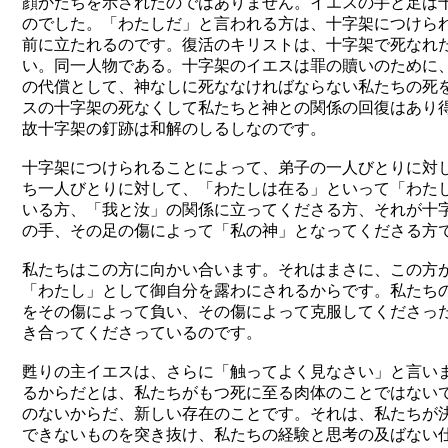
顔かたちを示されたのではありません。イエスの手と足は
のでした。「わたしだ」と言われる方は、十字架につけら
前に立たれるのです。復活のキリストは、十字架で死なれ
い。同一人物である。十字架のイエスは罪の贖いのために
の代償として、神なしに死ななければならない私たちの死
スの十字架の死なくして私たちと神との関係の回復はあり
故十字架の釘跡は和解のしるしなのです。
十字架につけられることによって、弟子の一人びとりに対
ち一人びとりに対して、「わたしは在る」といって「わた
いる方、「我と汝」の関係に立ってくださる方、それが十
の手、その足の傷によって「私の神」となってくださる方
私たちはこの方に向かい合います。それはまさに、この方
「わたし」として御自分を露わにされるからです。私たち
をその傷によって負い、その傷によって克服してくださっ
き合ってくださっているのです。
甦りの主イエスは、さらに「触ってよく見なさい」と言い
るからだとは、私たちがもつ死に至る肉体のことではない
のないからだ、新しい存在のことです。それは、私たちが
できないものを突き抜け、私たちの経験と思考の及ばない